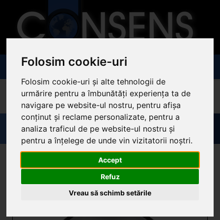
Folosim cookie-uri
Togg
navig
Folosim cookie-uri și alte tehnologii de
urmărire pentru a îmbunătăți experiența ta de
»
Aparate de măsură şi control
»
Cantare
» Cantare Generale
navigare pe website-ul nostru, pentru afișa
conținut și reclame personalizate, pentru a
Cantare Generale
analiza traficul de pe website-ul nostru și
pentru a înțelege de unde vin vizitatorii noștri.
Accept
Refuz
Vreau să schimb setările