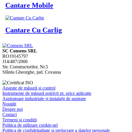
Cantare Mobile
Cantare Cu Carlig
SC Consens SRL
RO19145797
J14/487/2006
Str. Constructorilor, Nr.5
Sfântu Gheorghe, jud. Covasna
Aparate de măsură şi control
Instrumente de măsură potrivit pt. orice aplicaţie
Aspiratoare industriale și instalații de aspirare
Noutăţi
Despre noi
Contact
Termeni si conditii
Politica de utilizare cookie-uri
Politica de confidețialitate și prelucrare a datelor personale