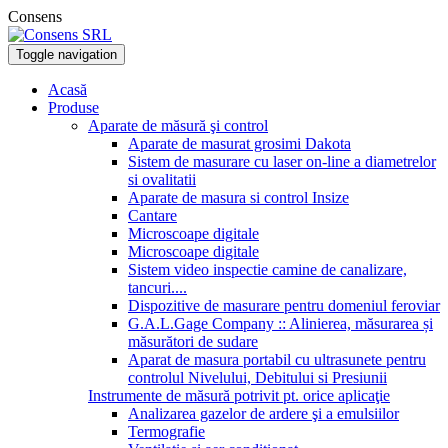
Consens
Toggle navigation
Acasă
Produse
Aparate de măsură şi control
Aparate de masurat grosimi Dakota
Sistem de masurare cu laser on-line a diametrelor
si ovalitatii
Aparate de masura si control Insize
Cantare
Microscoape digitale
Microscoape digitale
Sistem video inspectie camine de canalizare,
tancuri....
Dispozitive de masurare pentru domeniul feroviar
G.A.L.Gage Company :: Alinierea, măsurarea și
măsurători de sudare
Aparat de masura portabil cu ultrasunete pentru
controlul Nivelului, Debitului si Presiunii
Instrumente de măsură potrivit pt. orice aplicaţie
Analizarea gazelor de ardere şi a emulsiilor
Termografie