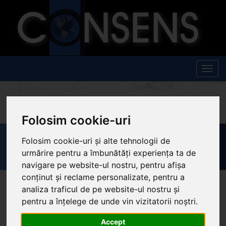
Togg
navig
»
Instrumente de măsură potrivit pt. orice aplicaţie
»
Ventilaţie şi aer
condiţionat
» Instrument Pentru Masurarea Rotatiilor Pe Min 465
Folosim cookie-uri
Instrument pentru masurarea
Folosim cookie-uri și alte tehnologii de
rotatiilor pe min 465
urmărire pentru a îmbunătăți experiența ta de
navigare pe website-ul nostru, pentru afișa
conținut și reclame personalizate, pentru a
analiza traficul de pe website-ul nostru și
pentru a înțelege de unde vin vizitatorii noștri.
Accept