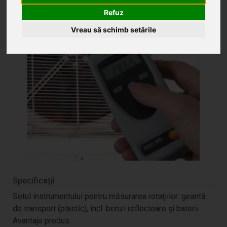
Refuz
Vreau să schimb setările
Specificaţii
Setul instrumentului pentru măsurarea rotaţiilor: geantă
de transport (plastic), incl. benzi reflectoare şi baterii
Avantaje produs: