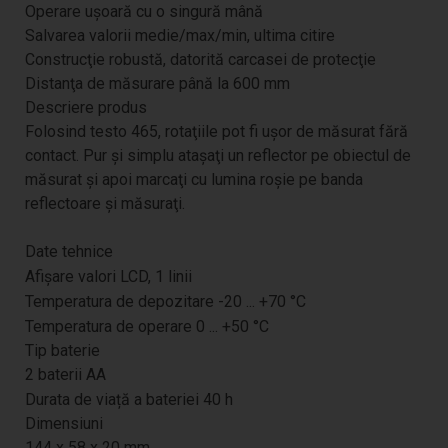
Operare uşoară cu o singură mână
Salvarea valorii medie/max/min, ultima citire
Construcţie robustă, datorită carcasei de protecţie
Distanţa de măsurare până la 600 mm
Descriere produs
Folosind testo 465, rotaţiile pot fi uşor de măsurat fără
contact. Pur şi simplu ataşaţi un reflector pe obiectul de
măsurat şi apoi marcaţi cu lumina roşie pe banda
reflectoare şi măsuraţi.
Date tehnice
Afișare valori
LCD, 1 linii
Temperatura de depozitare
-20 ... +70 °C
Temperatura de operare
0 ... +50 °C
Tip baterie
2 baterii AA
Durata de viață a bateriei
40 h
Dimensiuni
144 x 58 x 20 mm