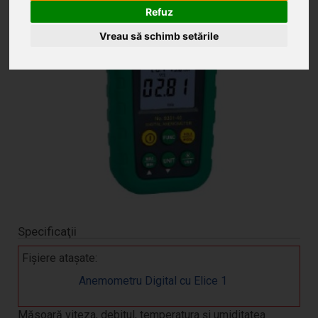
Refuz
Vreau să schimb setările
Specificaţii
Fişiere ataşate:
Anemometru Digital cu Elice 1
Măsoară viteza, debitul, temperatura și umiditatea