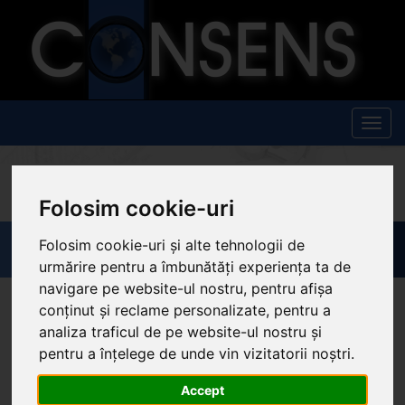
Togg
navig
»
Instrumente de măsură potrivit pt. orice aplicaţie
»
Ventilaţie şi aer
Folosim cookie-uri
condiţionat
» Anemometru Digital Cu Elice
Anemometru Digital cu Elice
Folosim cookie-uri și alte tehnologii de
urmărire pentru a îmbunătăți experiența ta de
navigare pe website-ul nostru, pentru afișa
conținut și reclame personalizate, pentru a
analiza traficul de pe website-ul nostru și
pentru a înțelege de unde vin vizitatorii noștri.
Accept