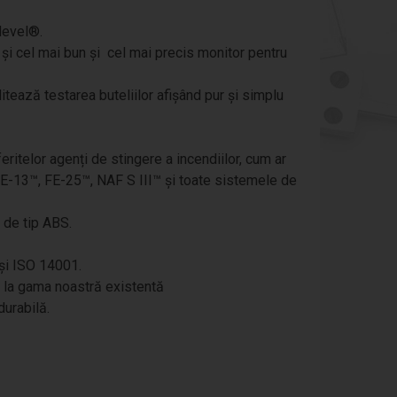
level®.
și cel mai bun și cel mai precis monitor pentru
ează testarea buteliilor afișând pur și simplu
feritelor agenți de stingere a incendiilor, cum ar
E-13™, FE-25™, NAF S III™ și toate sistemele de
 de tip ABS.
și ISO 14001.
 la gama noastră existentă
durabilă.