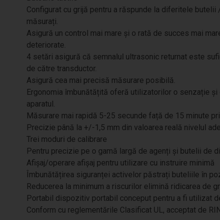
Configurat cu grijă pentru a răspunde la diferitele butelii 
măsurați.
Asigură un control mai mare și o rată de succes mai mare l
deteriorate.
4 setări asigură că semnalul ultrasonic returnat este sufi
de către transductor.
Asigură cea mai precisă măsurare posibilă.
Ergonomia îmbunătățită oferă utilizatorilor o senzație ș
aparatul.
Măsurare mai rapidă 5-25 secunde față de 15 minute pri
Precizie până la +/-1,5 mm din valoarea reală nivelul adev
Trei moduri de calibrare
Pentru precizie pe o gamă largă de agenți și butelii de d
Afișaj/operare afișaj pentru utilizare cu instruire minimă
Îmbunătățirea siguranței activelor păstrați buteliile în po
Reducerea la minimum a riscurilor elimină ridicarea de gr
Portabil dispozitiv portabil conceput pentru a fi utilizat
Conform cu reglementările Clasificat UL, acceptat de RI