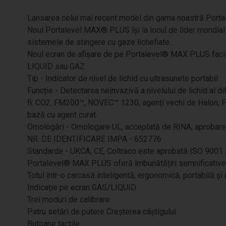
Lansarea celui mai recent model din gama noastră Porta
Noul Portalevel MAX® PLUS își ia locul de lider mondial 
sistemele de stingere cu gaze lichefiate.
Noul ecran de afișare de pe Portalevel® MAX PLUS facilit
LIQUID sau GAZ
Tip - Indicator de nivel de lichid cu ultrasunete portabil
Funcție - Detectarea neinvazivă a nivelului de lichid al di
fi: CO2, FM200™, NOVEC™ 1230, agenți vechi de Halon, F
bază cu agent curat.
Omologări - Omologare UL, acceptată de RINA, aprobare
NR. DE IDENTIFICARE IMPA - 652776
Standarde - UKCA, CE, Coltraco este aprobată ISO 9001 
Portalevel® MAX PLUS oferă îmbunătățiri semnificative
Totul într-o carcasă inteligentă, ergonomică, portabilă și 
Indicație pe ecran GAS/LIQUID
Trei moduri de calibrare
Patru setări de putere Creșterea câștigului
Butoane tactile