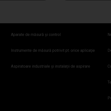
Aparate de măsură şi control
N
Instrumente de măsură potrivit pt. orice aplicaţie
D
Aspiratoare industriale și instalații de aspirare
C
Te
Po