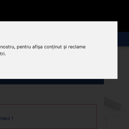
nostru, pentru afișa conținut și reclame
ri.
ichid Cu Ultrasunete Portabil
rtabil 1