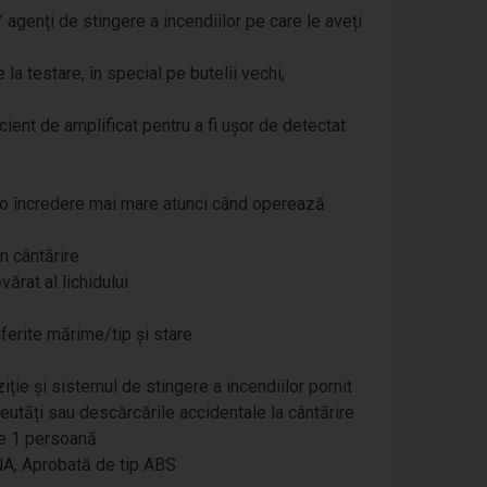
/ agenți de stingere a incendiilor pe care le aveți
a testare, în special pe butelii vechi,
cient de amplificat pentru a fi ușor de detectat
i o încredere mai mare atunci când operează
n cântărire
ărat al lichidului
iferite mărime/tip și stare
ziție și sistemul de stingere a incendiilor pornit
eutăți sau descărcările accidentale la cântărire
 de 1 persoană
NA, Aprobată de tip ABS