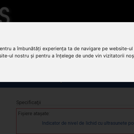
ESPRE NOI
CONTACT
pentru a îmbunătăți experiența ta de navigare pe website-ul 
te-ul nostru și pentru a înțelege de unde vin vizitatorii noșt
ltrasunete pentru controlul Nivelului, Debitului si Presiunii
» Indicator De Nivel De L
id cu ultrasunete portabil
Specificaţii
Fişiere ataşate:
Indicator de nivel de lichid cu ultrasunete po