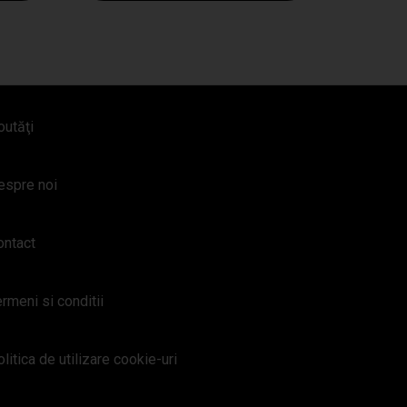
outăţi
espre noi
ontact
rmeni si conditii
litica de utilizare cookie-uri