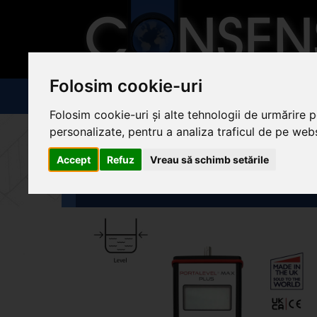
Folosim cookie-uri
ACASĂ
PRODUSE
NOUTĂŢI
D
Folosim cookie-uri și alte tehnologii de urmărire 
personalizate, pentru a analiza traficul de pe websi
»
Aparate de măsură şi control
»
Aparat de masura portabil cu u
Accept
Refuz
Vreau să schimb setările
Indicator de nivel de lich